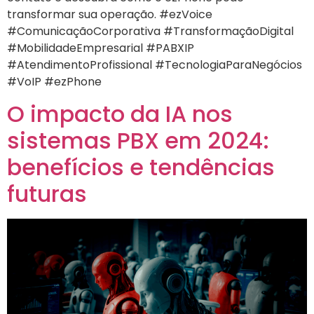
transformar sua operação. #ezVoice
#ComunicaçãoCorporativa #TransformaçãoDigital
#MobilidadeEmpresarial #PABXIP
#AtendimentoProfissional #TecnologiaParaNegócios
#VoIP #ezPhone
O impacto da IA nos
sistemas PBX em 2024:
benefícios e tendências
futuras