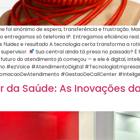
e foi sinônimo de espera, transferência e frustração. 
ão entregamos só telefonia IP. Entregamos eficiência real
luidez e resultado A tecnologia certa transforma a rot
 supervisor.
Sua central ainda tá presa no passado? É h
uturo do atendimento já começou — e ele é digital, inte
o #ezVoice #AtendimentoDigital #TecnologiaEmpresaria
tomacaoDeAtendimento #GestaoDeCallCenter #Intelig
r da Saúde: As Inovações d