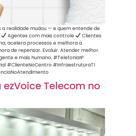
Mas a realidade mudou — e quem entende de
.
Agentes com mais controle
Clientes
ina, acelera processos e melhora a
ora de repensar. Evoluir. Atender melhor.
ligente e mais humano. #TelefoniaIP
l #ClienteNoCentro #InfraestruturaTI
enciaNoAtendimento
a ezVoice Telecom no