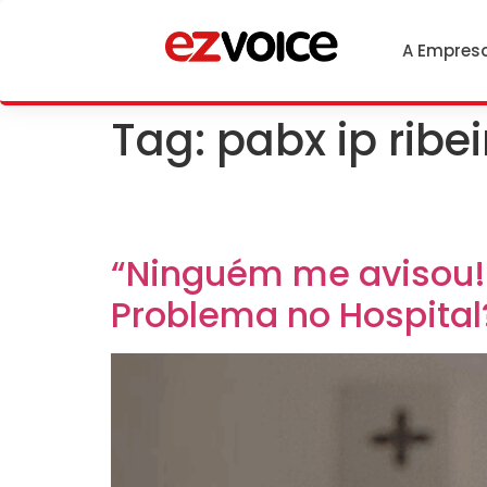
A Empres
Tag:
pabx ip ribe
“Ninguém me avisou!
Problema no Hospital