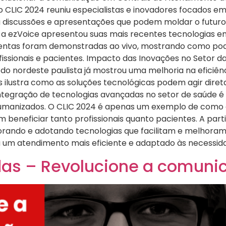
 o CLIC 2024 reuniu especialistas e inovadores focados e
a discussões e apresentações que podem moldar o futur
 a ezVoice apresentou suas mais recentes tecnologias e
entas foram demonstradas ao vivo, mostrando como pode
issionais e pacientes. Impacto das Inovações no Setor 
do nordeste paulista já mostrou uma melhoria na eficiênc
s ilustra como as soluções tecnológicas podem agir dir
ntegração de tecnologias avançadas no setor de saúde é
umanizados. O CLIC 2024 é apenas um exemplo de como 
eneficiar tanto profissionais quanto pacientes. A part
lorando e adotando tecnologias que facilitam e melhora
um atendimento mais eficiente e adaptado às necessida
das – Revolucione a comuni