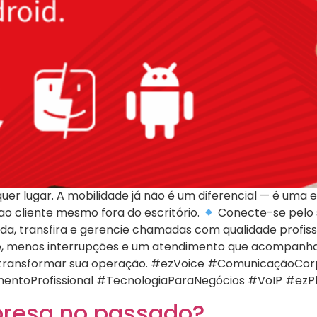
uer lugar. A mobilidade já não é um diferencial — é uma
o cliente mesmo fora do escritório.
Conecte-se pelo
a, transfira e gerencie chamadas com qualidade profiss
e, menos interrupções e um atendimento que acompanha 
transformar sua operação. #ezVoice #ComunicaçãoCorp
entoProfissional #TecnologiaParaNegócios #VoIP #ez
 presa no passado?