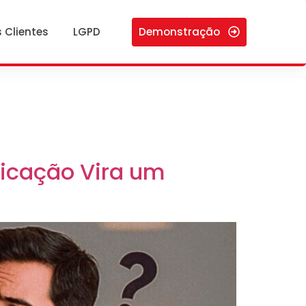
Demonstração
 Clientes
LGPD
icação Vira um