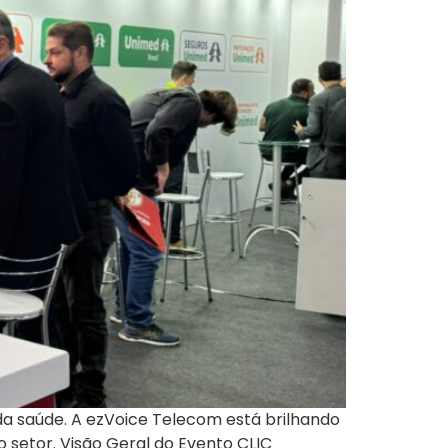
a saúde. A ezVoice Telecom está brilhando
setor. Visão Geral do Evento CLIC